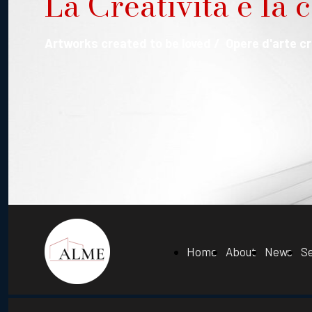
La Creatività è la 
Artworks created to be loved / Opere d'arte c
Home
About
News
Se